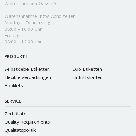
Walter-Jurmann-Gasse 6
Warenannahme- bzw. Abholzeiten:
Montag – Donnerstag:
08:00 – 16:00 Uhr
Freitag:
08:00 – 12:00 Uhr
PRODUKTE
Selbstklebe-Etiketten
Duo-Etiketten
Flexible Verpackungen
Eintrittskarten
Booklets
SERVICE
Zertifikate
Quality Requirements
Qualitätspolitik